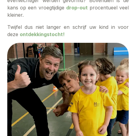
evenwichtiger werden gevormd? Bovendien is de
kans op een vroegtijdige
drop-out
procentueel veel
kleiner.
Twijfel dus niet langer en schrijf uw kind in voor
deze
ontdekkingstocht!