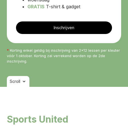
GRATIS
T-shirt & gadget
Inschrijven
*
Korting enkel geldig bij inschrijving van 2x12 lessen per kleuter
vóór 1 oktober. Korting zal verrekend worden op de 2de
inschrijving.
Scroll
Sports United